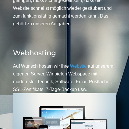
gelingen, muss sichergestellt sein, dass die
Website schnellst möglich wieder gesäubert und
zum funktionsfähig gemacht werden kann. Das
gehört zu unseren Aufgaben.
Webhosting
Auf Wunsch hosten wir Ihre
Website
auf unserem
eigenen Server. Wir bieten Webspace mit
modernster Technik, Software, Email-Postfächer,
SSL-Zertifikate, 7-Tage-Backup usw.