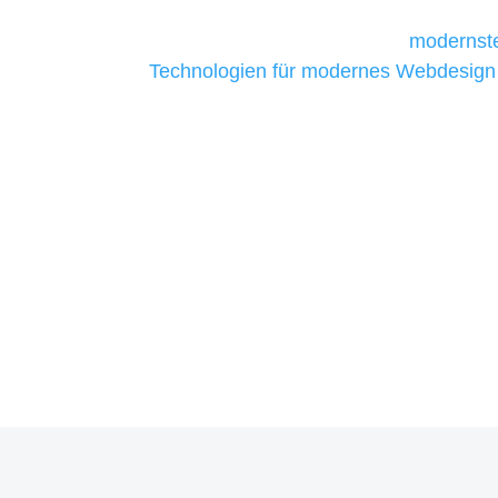
Unternehmen die kostengünstigsten un
liefern. Daher verwenden wir
modernste
Technologien für modernes Webdesign
allen Webprojekten zufriedenzustellen.
Sie haben Fragen zu Ihrem P
07121 / 9294977
info@merryll.de