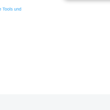
d besten Ergebnisse
 Tools und
, um unsere Kunden in
rojekt?