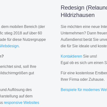
Redesign (Relaunc
Hildrizhausen
us dem mobilen Bereich (der
Sie möchten eine neue Inte
ic stieg 2018 auf über 60
Unternehmen? Dann freuen 
rade für diese Nutzergruppe
Außendienst berät Sie unve
 Webdesign
.
die für Sie ideale und kost
gn?
Kontaktieren
Sie uns!
Egal ob es sich um einen S
erichtet sind, soll Ihre
Bildschirmgrößen gut
Für eine kostenlose Erstbe
Ihrer Firma oder Zuhause.
 und Auflösung des
Beispiele für modernes We
Darstellung auf dem
ass
responsive Websites