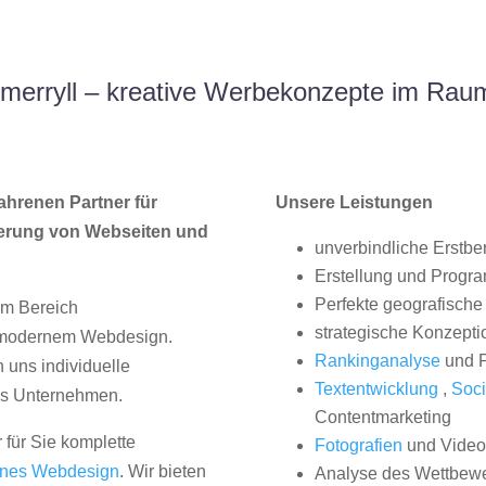
merryll – kreative Werbekonzepte im Raum
ahrenen Partner für
Unsere Leistungen
erung von Webseiten und
unverbindliche Erstbe
Erstellung und Progr
Perfekte geografische 
im Bereich
strategische Konzepti
, modernem Webdesign.
Rankinganalyse
und P
uns individuelle
Textentwicklung
,
Soci
hes Unternehmen.
Contentmarketing
 für Sie komplette
Fotografien
und Videos
nes Webdesign
. Wir bieten
Analyse des Wettbew