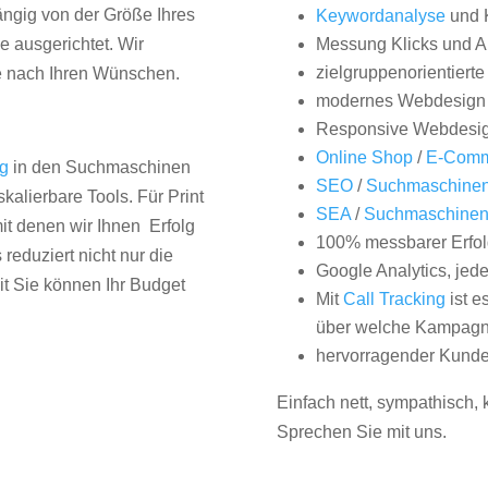
hängig von der Größe Ihres
Keywordanalyse
und 
 ausgerichtet. Wir
Messung Klicks und A
zielgruppenorientiert
e nach Ihren Wünschen.
modernes Webdesign
Responsive Webdesi
Online Shop
/
E-Comm
ng
in den Suchmaschinen
SEO
/
Suchmaschinen
kalierbare Tools. Für Print
SEA
/
Suchmaschine
it denen wir Ihnen Erfolg
100% messbarer Erfol
duziert nicht nur die
Google Analytics, jed
it Sie können Ihr Budget
Mit
Call Tracking
ist e
über welche Kampagne
hervorragender Kunde
Einfach nett, sympathisch,
Sprechen Sie mit uns.