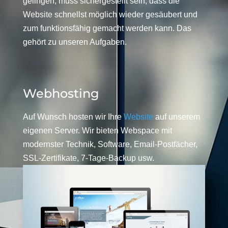
gelingen, muss sichergestellt sein, dass die
Website schnellst möglich wieder gesäubert und
zum funktionsfähig gemacht werden kann. Das
gehört zu unseren Aufgaben.
Webhosting
Auf Wunsch hosten wir Ihre
Website
auf unserem
eigenen Server. Wir bieten Webspace mit
modernster Technik, Software, Email-Postfächer,
SSL-Zertifikate, 7-Tage-Backup usw.