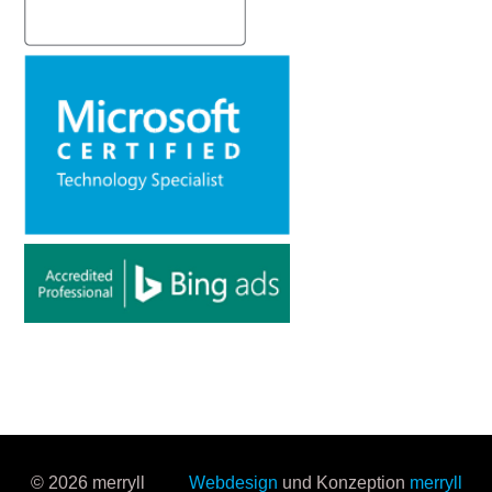
© 2026 merryll
Webdesign
und Konzeption
merryll