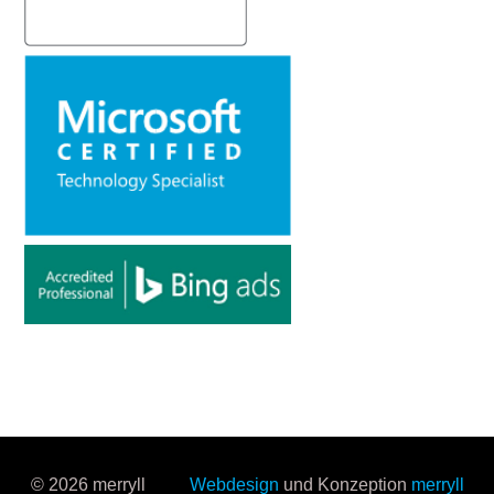
© 2026 merryll
Webdesign
und Konzeption
merryll