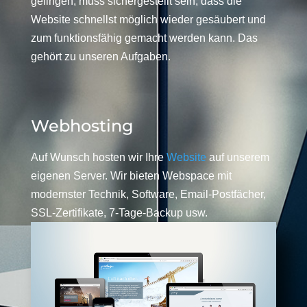
gelingen, muss sichergestellt sein, dass die
Website schnellst möglich wieder gesäubert und
zum funktionsfähig gemacht werden kann. Das
gehört zu unseren Aufgaben.
Webhosting
Auf Wunsch hosten wir Ihre
Website
auf unserem
eigenen Server. Wir bieten Webspace mit
modernster Technik, Software, Email-Postfächer,
SSL-Zertifikate, 7-Tage-Backup usw.