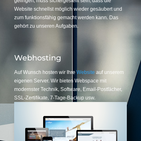
gelingen, muss sichergestellt sein, dass die
Website schnellst möglich wieder gesäubert und
zum funktionsfähig gemacht werden kann. Das
gehört zu unseren Aufgaben.
Webhosting
Auf Wunsch hosten wir Ihre
Website
auf unserem
eigenen Server. Wir bieten Webspace mit
modernster Technik, Software, Email-Postfächer,
SSL-Zertifikate, 7-Tage-Backup usw.