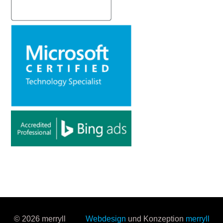
© 2026 merryll
Webdesign
und Konzeption
merryll