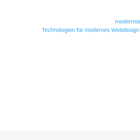
daher Tools und Technologien benötigen,
Unternehmen die kostengünstigsten un
liefern. Daher verwenden wir
modernste
Technologien für modernes Webdesign
allen Webprojekten zufriedenzustellen.
Sie haben Fragen zu Ihrem P
07121 / 9294977
info@merryll.de