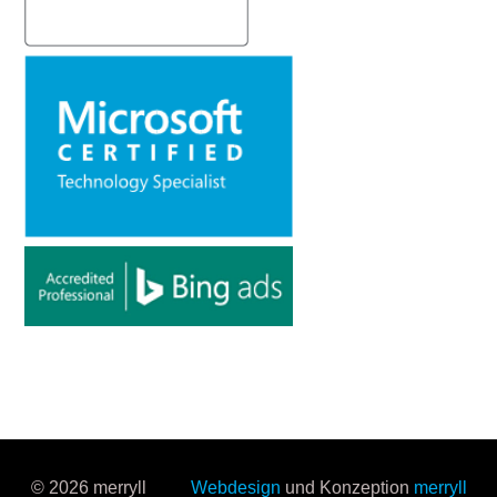
© 2026 merryll
Webdesign
und Konzeption
merryll