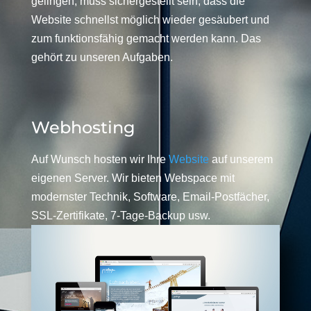
gelingen, muss sichergestellt sein, dass die
Website schnellst möglich wieder gesäubert und
zum funktionsfähig gemacht werden kann. Das
gehört zu unseren Aufgaben.
Webhosting
Auf Wunsch hosten wir Ihre
Website
auf unserem
eigenen Server. Wir bieten Webspace mit
modernster Technik, Software, Email-Postfächer,
SSL-Zertifikate, 7-Tage-Backup usw.