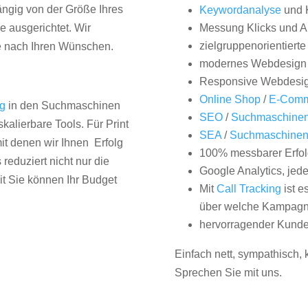
hängig von der Größe Ihres
Keywordanalyse
und 
 ausgerichtet. Wir
Messung Klicks und A
zielgruppenorientiert
e nach Ihren Wünschen.
modernes Webdesign
Responsive Webdesi
Online Shop
/
E-Comm
ng
in den Suchmaschinen
SEO
/
Suchmaschinen
kalierbare Tools. Für Print
SEA
/
Suchmaschine
it denen wir Ihnen Erfolg
100% messbarer Erfol
duziert nicht nur die
Google Analytics, jed
it Sie können Ihr Budget
Mit
Call Tracking
ist e
über welche Kampagne
hervorragender Kunde
Einfach nett, sympathisch,
Sprechen Sie mit uns.