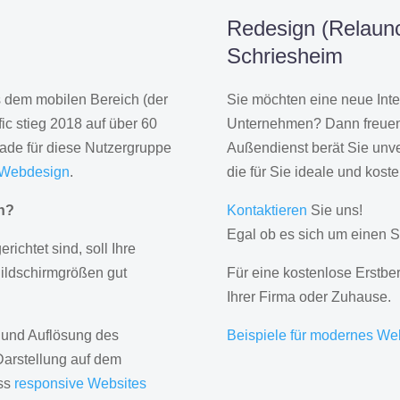
Redesign (Relaunc
Schriesheim
us dem mobilen Bereich (der
Sie möchten eine neue Inte
ic stieg 2018 auf über 60
Unternehmen? Dann freuen 
rade für diese Nutzergruppe
Außendienst berät Sie unve
 Webdesign
.
die für Sie ideale und kost
gn?
Kontaktieren
Sie uns!
Egal ob es sich um einen S
erichtet sind, soll Ihre
Bildschirmgrößen gut
Für eine kostenlose Erstbe
Ihrer Firma oder Zuhause.
 und Auflösung des
Beispiele für modernes We
Darstellung auf dem
ass
responsive Websites