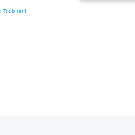
d besten Ergebnisse
 Tools und
, um unsere Kunden in
rojekt?