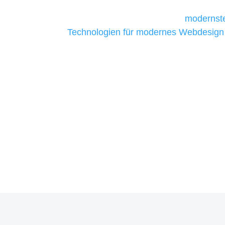
Unternehmen die kostengünstigsten un
liefern. Daher verwenden wir
modernste
Technologien für modernes Webdesign
allen Webprojekten zufriedenzustellen.
Sie haben Fragen zu Ihrem P
07121 / 9294977
info@merryll.de