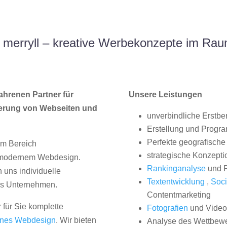
merryll – kreative Werbekonzepte im Ra
ahrenen Partner für
Unsere Leistungen
erung von Webseiten und
unverbindliche Erstbe
Erstellung und Progr
Perfekte geografische 
im Bereich
strategische Konzepti
, modernem Webdesign.
Rankinganalyse
und P
uns individuelle
Textentwicklung
,
Soci
hes Unternehmen.
Contentmarketing
 für Sie komplette
Fotografien
und Videos
nes Webdesign
. Wir bieten
Analyse des Wettbew