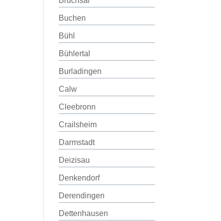
Bruchsal
Buchen
Bühl
Bühlertal
Burladingen
Calw
Cleebronn
Crailsheim
Darmstadt
Deizisau
Denkendorf
Derendingen
Dettenhausen