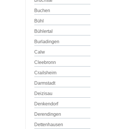
Bruchsal
Buchen
Bühl
Bühlertal
Burladingen
Calw
Cleebronn
Crailsheim
Darmstadt
Deizisau
Denkendorf
Derendingen
Dettenhausen